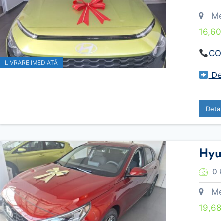
Meca
16,6
CO
LIVRARE IMEDIATĂ
Des
Deta
Hyu
0 
Meca
19,6