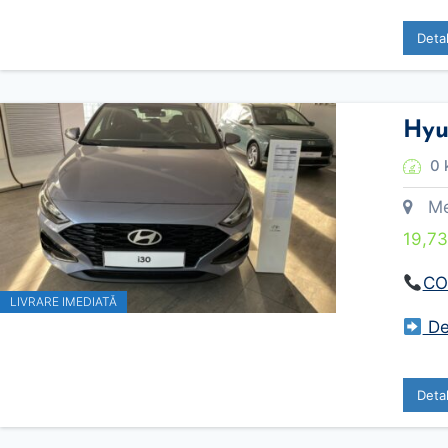
Deta
Hyu
0 
Meca
19,7
CO
LIVRARE IMEDIATĂ
Des
Deta