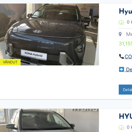
Hyu
0 
Meca
31,15
CO
VÂNDUT
Des
Deta
HYU
0 