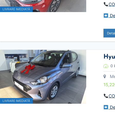
CO
LIVRARE IMEDIATĂ
Des
Deta
Hyu
0 
Meca
15,2
CO
LIVRARE IMEDIATĂ
Des