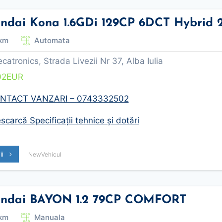
ndai Kona 1.6GDi 129CP 6DCT Hybrid
km
Automata
tronics, Strada Livezii Nr 37, Alba Iulia
02
EUR
NTACT VANZARI – 0743332502
carcă Specificații tehnice și dotări
lii
NewVehicul
ndai BAYON 1.2 79CP COMFORT
km
Manuala