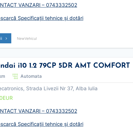
NTACT VANZARI – 0743332502
carcă Specificații tehnice și dotări
lii
NewVehicul
ndai i10 1.2 79CP 5DR AMT COMFORT
km
Automata
tronics, Strada Livezii Nr 37, Alba Iulia
20
EUR
NTACT VANZARI – 0743332502
carcă Specificații tehnice și dotări