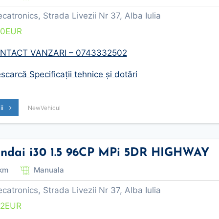
tronics, Strada Livezii Nr 37, Alba Iulia
00
EUR
NTACT VANZARI – 0743332502
carcă Specificații tehnice și dotări
lii
NewVehicul
ndai i30 1.5 96CP MPi 5DR HIGHWAY
km
Manuala
tronics, Strada Livezii Nr 37, Alba Iulia
82
EUR