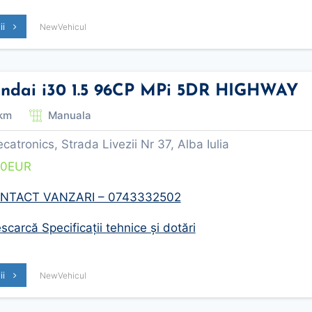
lii
NewVehicul
ndai i30 1.5 96CP MPi 5DR HIGHWAY
km
Manuala
tronics, Strada Livezii Nr 37, Alba Iulia
30
EUR
NTACT VANZARI – 0743332502
carcă Specificații tehnice și dotări
lii
NewVehicul