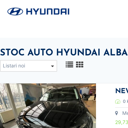
Skip
to
content
STOC AUTO HYUNDAI ALBA
Listari noi
NEW
0 
Meca
29,7