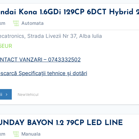
ndai Kona 1.6GDi 129CP 6DCT Hybrid
km
Automata
tronics, Strada Livezii Nr 37, Alba Iulia
5
EUR
NTACT VANZARI – 0743332502
carcă Specificații tehnice și dotări
lii
NewVehicul
NDAY BAYON 1.2 79CP LED LINE
km
Manuala