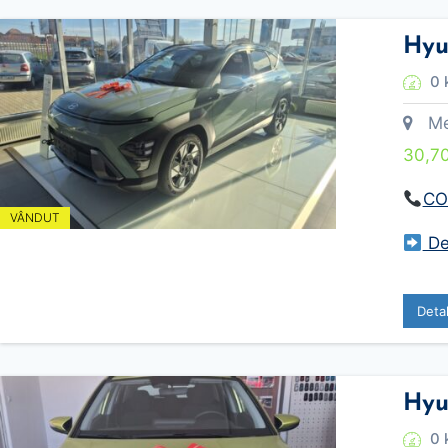
Hyu
0 
Meca
30,7
CO
VÂNDUT
Des
Deta
Hyu
0 