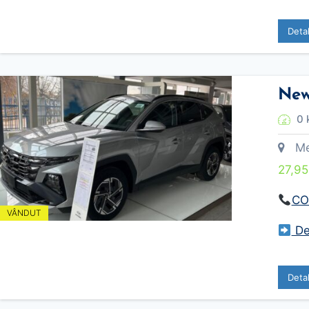
Deta
New
0 
Meca
27,9
CO
VÂNDUT
Des
Deta