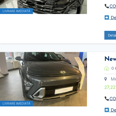
CO
LIVRARE IMEDIATĂ
Des
Deta
New
0 
Meca
27,22
CO
LIVRARE IMEDIATĂ
Des