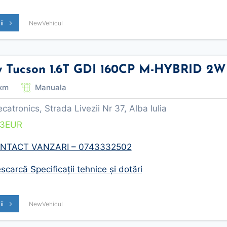
lii
NewVehicul
 Tucson 1.6T GDI 160CP M-HYBRID 2
km
Manuala
tronics, Strada Livezii Nr 37, Alba Iulia
53
EUR
NTACT VANZARI – 0743332502
carcă Specificații tehnice și dotări
lii
NewVehicul