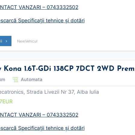
NTACT VANZARI – 0743332502
carcă Specificații tehnice și dotări
lii
NewVehicul
 Kona 1.6T-GDi 138CP 7DCT 2WD Pre
km
Automata
tronics, Strada Livezii Nr 37, Alba Iulia
7
EUR
NTACT VANZARI – 0743332502
carcă Specificații tehnice și dotări