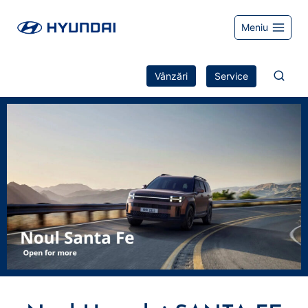
Meniu
Vânzări
Service